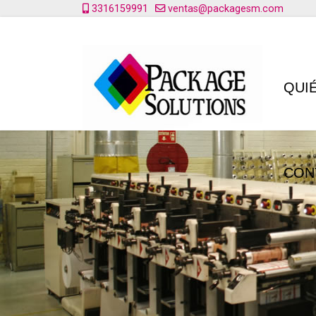
3316159991
ventas@packagesm.com
QUI
CON